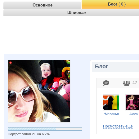
Блог
( 0 )
Основное
Шпионаж
Блог
42
*Меланья
Aleva
Посмотреть ещё
Портрет заполнен на 65 %