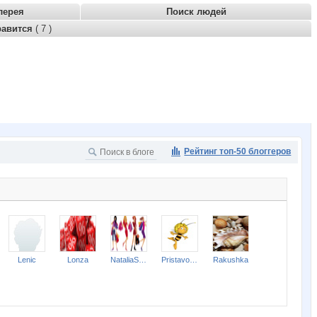
лерея
Поиск людей
равится
( 7 )
Рейтинг топ-50 блоггеров
Lenic
Lonza
NataliaShap
Pristavochka
Rakushka