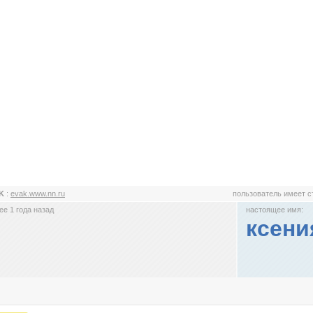
_K
:
evak.www.nn.ru
пользователь имеет 
е 1 года назад
настоящее имя:
ксени