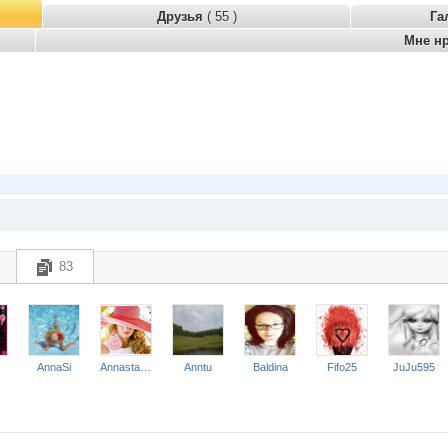
Друзья
( 55 )
Га
Мне н
83
AnnaSi
Annastasiay
Anntu
Baldina
Fifo25
JuJu595