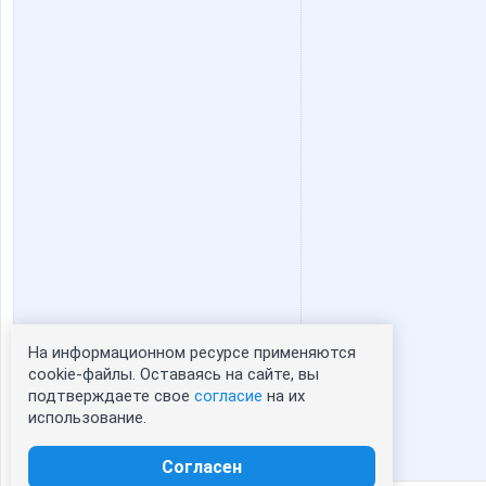
СУ!!ПЕР
Весна2
На информационном ресурсе применяются
Статистика портрета:
cookie-файлы. Оставаясь на сайте, вы
подтверждаете свое
согласие
на их
сейчас просматривают портрет - 0
использование.
зарегистрированные пользователи
посетившие портрет за 7 дней - 0
Согласен