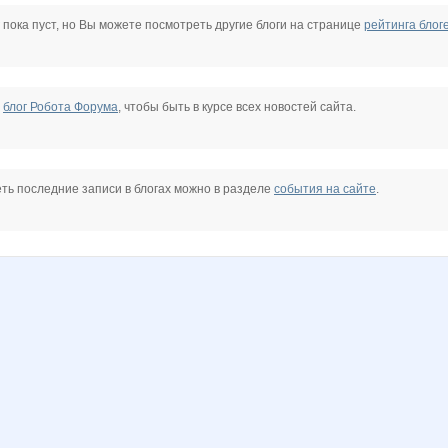
Tau
Treant
Tupperwarenn
YUshka
ZdravPunkt
adelnn
 пока пуст, но Вы можете посмотреть другие блоги на странице
рейтинга блог
antera
egorova-ov
elena-1983
evgenica
helena309ok
jonymo
julia-dem
е
блог Робота Форума
, чтобы быть в курсе всех новостей сайта.
natali1891
nataliyaLLL
olgasb28
paradox85
s-fenix
striped snake
ть последние записи в блогах можно в разделе
события на сайте
.
люба
морковкИ
торнадоО
Ценный аромат
Дашутка7
ЕвгенияМВ
Флёнушка
6
Лолана
Мышка-Малышка
МэриЗа
МАЛИНА89
Надин 2828
Наталья Александровна Агаммедо